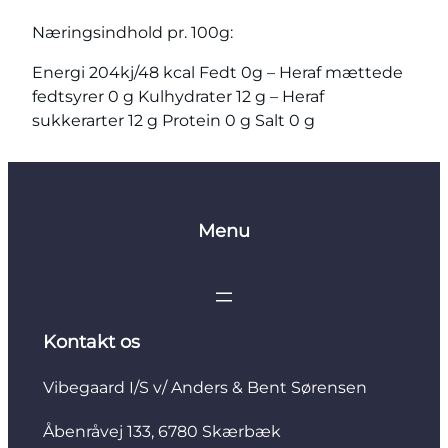
Næringsindhold pr. 100g:
Energi 204kj/48 kcal Fedt 0g – Heraf mættede
fedtsyrer 0 g Kulhydrater 12 g – Heraf
sukkerarter 12 g Protein 0 g Salt 0 g
Menu
Kontakt os
Vibegaard I/S v/ Anders & Bent Sørensen
Åbenråvej 133, 6780 Skærbæk